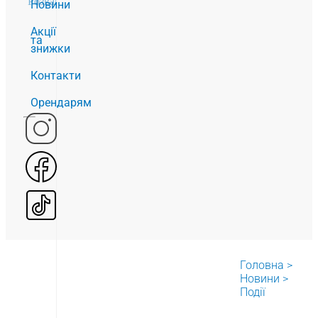
Розваги
2
Новини
Акції
та
знижки
Контакти
Орендарям
Головна
>
Новини
>
Події