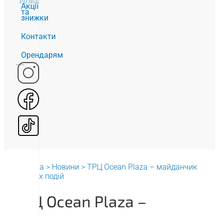
Розваги
2
Акції
та
знижки
Контакти
Орендарям
Головна
>
Новини
>
ТРЦ Ocean Plaza – майданчик
великих подій
ТРЦ Ocean Plaza –