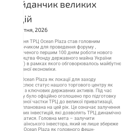
майданчик великих
подій
29 Квітня, 2026
27 квітня ТРЦ Ocean Plaza став головним
майданчиком для проведення форуму ,
присвяченого першим 100 дням роботи нового
керівництва Фонду державного майна України
(ФДМУ) в рамках якого обговорювалось майбутнє
державної економіки.
Вибір Ocean Plaza як локації для заходу
підкреслює статус нашого торгового центру як
одного з ключових державних активів. Під час
форуму було офіційно оголошено про підготовку
державної частки ТРЦ до великої приватизації,
яка запланована на цей рік. Це означає залучення
потужних інвестицій, які дозволять ТРЦ динамічно
розвиватися. Головна мета – залучити
проукраїнського інвестора, який не лише збереже
статус Ocean Plaza як головного фешн-