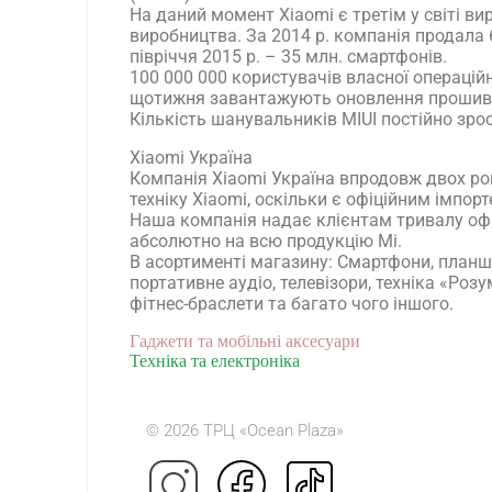
На даний момент Xiaomi є третім у світі в
виробництва. За 2014 р. компанія продала 
півріччя 2015 р. – 35 млн. смартфонів.
100 000 000 користувачів власної операційн
щотижня завантажують оновлення прошивк
Кількість шанувальників MIUI постійно зро
Xiaomi Україна
Компанія Xiaomi Україна впродовж двох ро
техніку Xiaomi, оскільки є офіційним імпор
Наша компанія надає клієнтам тривалу офіц
абсолютно на всю продукцію Mi.
В асортименті магазину: Смартфони, планшет
портативне аудіо, телевізори, техніка «Роз
фітнес-браслети та багато чого іншого.
Гаджети та мобільні аксесуари
Техніка та електроніка
© 2026 ТРЦ «Ocean Plaza»