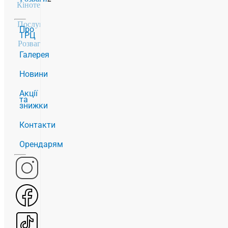
Кінотеатр
1
Послуги
19
Про
ТРЦ
Розваги
2
Галерея
Новини
Акції
та
знижки
Контакти
Орендарям