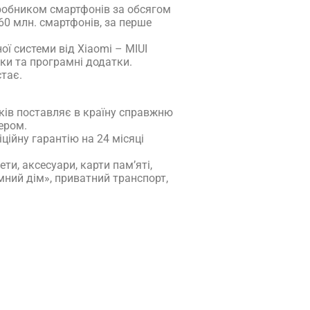
иробником смартфонів за обсягом
60 млн. смартфонів, за перше
ої системи від Xiaomi – MIUI
и та програмні додатки.
стає.
ків поставляє в країну справжню
тером.
ійну гарантію на 24 місяці
и, аксесуари, карти пам’яті,
умний дім», приватний транспорт,