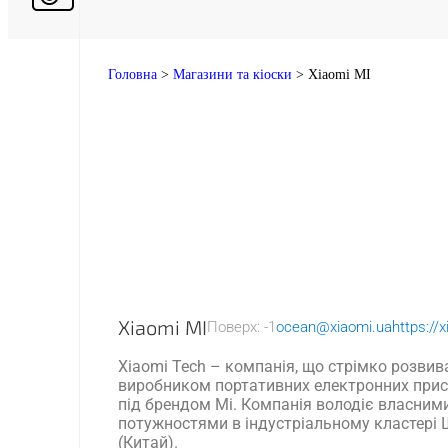
Головна
>
Магазини та кіоски
>
Xiaomi MI
Xiaomi MI
Поверх: -1
ocean@xiaomi.ua
https://
Xiaomi Tech – компанія, що стрімко розвив
виробником портативних електронних прист
під брендом Мі. Компанія володіє власни
потужностями в індустріальному кластері 
(Китай).