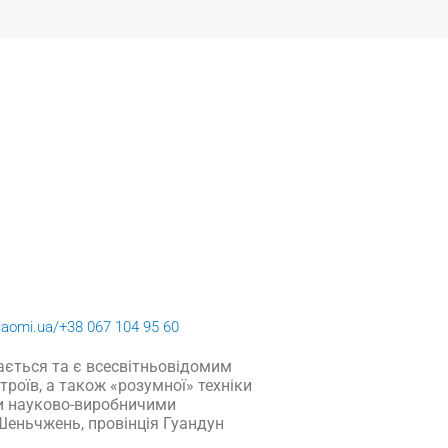
xiaomi.ua/
+38 067 104 95 60
ається та є всесвітньовідомим
роїв, а також «розумної» техніки
ми науково-виробничими
Шеньчжень, провінція Гуандун