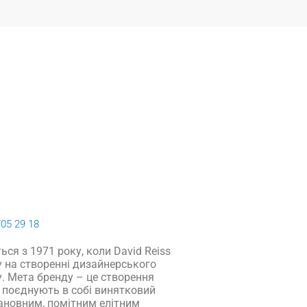
705 29 18
ься з 1971 року, коли David Reiss
 на створенні дизайнерського
у. Мета бренду – це створення
і поєднують в собі винятковий
 шановним, помітним елітним