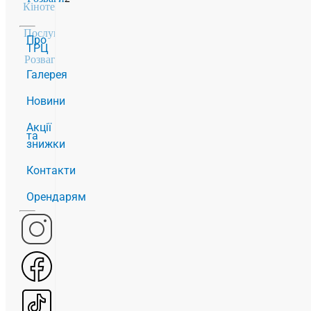
Кінотеатр
1
Послуги
19
Про
ТРЦ
Розваги
2
Галерея
Новини
Акції
та
знижки
Контакти
Орендарям