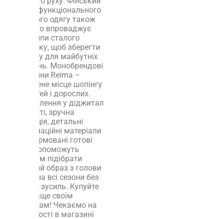
кожного руху. Фінський
бренд функціонального
дитячого одягу також
активно впроваджує
принципи сталого
розвитку, щоб зберегти
планету для майбутніх
поколінь. Монобрендові
магазини Reima –
улюблене місце шопінгу
для дітей і дорослих.
Оформлення у діджитал
концепті, зручна
навігація, детальні
інформаційні матеріали
та сформовані готові
луки допоможуть
батькам підібрати
дитячий образ з голови
до ніг на всі сезони без
зайвих зусиль. Купуйте
найкраще своїм
малюкам! Чекаємо на
Вас в гості в магазині