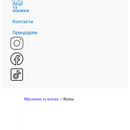
Розваги
2
Акції
та
знижки
Контакти
Орендарям
Головна
>
Магазини та кіоски
>
Reima