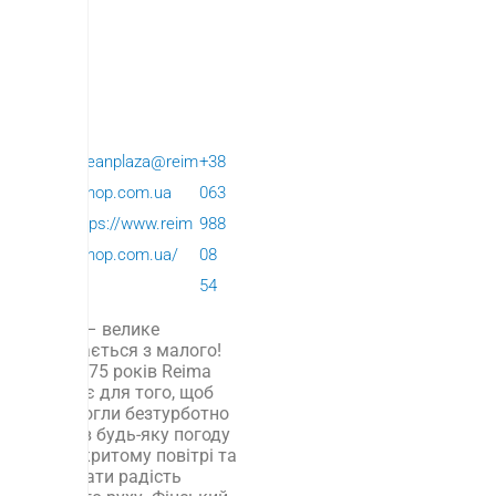
R
П
oceanplaza@reim
+38
ei
ов
ashop.com.ua
063
m
ер
https://www.reim
988
a
х:
ashop.com.ua/
08
2
54
Reima – велике
починається з малого!
Понад 75 років Reima
працює для того, щоб
діти могли безтурботно
грати в будь-яку погоду
на відкритому повітрі та
відчувати радість