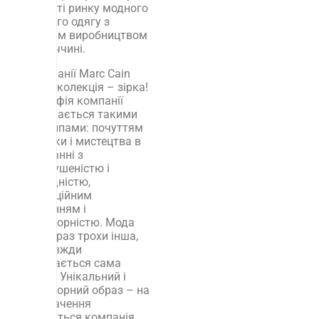
сегменті ринку модного
жіночого одягу з
власним виробництвом
в Німеччині.
У компанії Marc Cain
кожна колекція – зірка!
Філософія компанії
визначається такими
принципами: почуттям
естетики і мистецтва в
поєднанні з
невимушеністю і
природністю,
інноваційним
мисленням і
неповторністю. Мода
кожен раз трохи інша,
але завжди
залишається сама
собою. Унікальний і
неповторний образ – на
таке бачення
спирається компанія