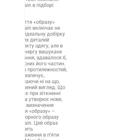
Marc Cain в підборі
одягу.
У поняття «образу»
Marc Cain включає не
тільки ідеальну добірку
окремих деталей
комплекту одягу, але в
першу чергу вишукане
поєднання, здавалося б,
несумісних його частин.
Зустріч протилежностей,
що забезпечує,
незважаючи ні на що,
завершений вигляд. Що
виникає при зіткненні
напруга утворює нове,
власне визначення
поняття «образу» –
неповторного образу
Marc Cain. Цей образ
знаходить
відображення в п’яти