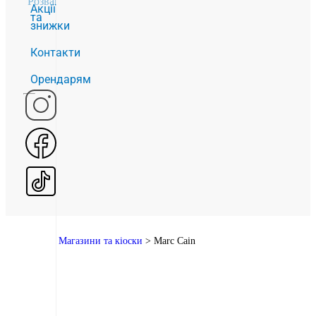
Розваги
2
Акції
та
знижки
Контакти
Орендарям
Головна
>
Магазини та кіоски
>
Marc Cain