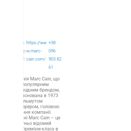
Mar
По
https://ww
+38
c
вер
w.marc-
096
Cai
х: 1
cain.com/
903 82
n
61
Компанія Marc Cain, що
стала популярним
міжнародним брендом,
була заснована в 1973
році Гельмутом
Шлоттерером, головою
правління компанії.
Сьогодні Marc Cain – це
всесвітньо відомий
бренд преміум-класу в