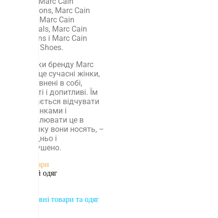
лініях: Marc Cain
Collections, Marc Cain
Sports, Marc Cain
Essentials, Marc Cain
Additions і Marc Cain
Bags & Shoes.
Клієнтки бренду Marc
Cain – це сучасні жінки,
які впевнені в собі,
відкриті і допитливі. Їм
подобається відчувати
себе жінками і
висловлювати це в
одязі, яку вони носять, –
природньо і
невимушено.
Аксесуари
Верхній одяг
Взуття
Одяг
Спортивні товари та одяг