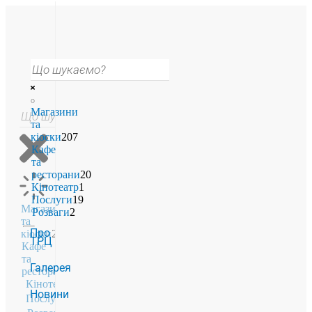
Магазини
та
кіоски
207
Кафе
та
ресторани
20
Кінотеатр
1
Послуги
19
Магазини
Розваги
2
та
Про
кіоски
207
ТРЦ
Кафе
та
Галерея
ресторани
20
Кінотеатр
1
Новини
Послуги
19