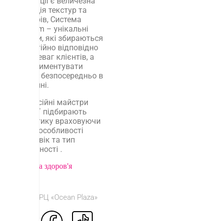
продукції є величезна
колекція текстур та
кольорів, Система
Freedom – унікальні
палітри, які збираються
самостійно відповідно
до переваг клієнтів, а
експериментувати
можна безпосередньо в
магазині.
Професійні майстри
INGLOT підбирають
косметику враховуючи
стиль, особливості
шкіри, вік та тип
зовнішності .
Краса та здоров'я
© 2026 ТРЦ «Ocean Plaza»