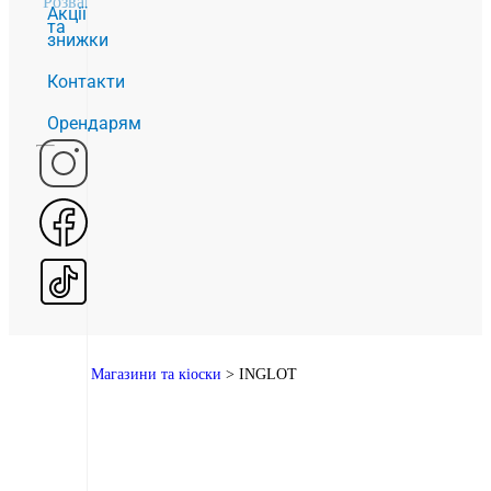
Розваги
2
Акції
та
знижки
Контакти
Орендарям
Головна
>
Магазини та кіоски
>
INGLOT