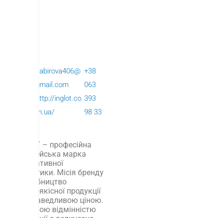
IN
По
sabirova406@
+38
G
ве
gmail.com
063
L
рх:
http://inglot.co
393
O
1
m.ua/
98 33
T
INGLOT – професійна
європейська марка
декоративної
косметики. Місія бренду
–виробництво
високоякісної продукції
за справедливою ціною.
Головною відмінністю