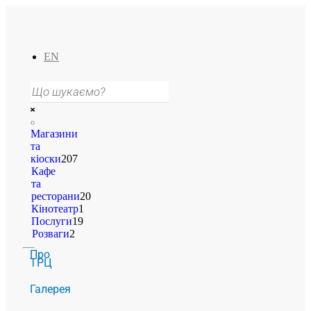
EN
Магазини
та
кіоски
207
Кафе
та
ресторани
20
Кінотеатр
1
Послуги
19
Розваги
2
Про
ТРЦ
Галерея